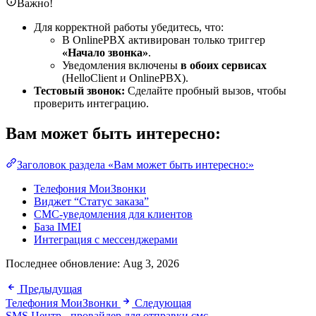
Важно!
Для корректной работы убедитесь, что:
В OnlinePBX активирован только триггер
«Начало звонка»
.
Уведомления включены
в обоих сервисах
(HelloClient и OnlinePBX).
Тестовый звонок:
Сделайте пробный вызов, чтобы
проверить интеграцию.
Вам может быть интересно:
Заголовок раздела «Вам может быть интересно:»
Телефония МоиЗвонки
Виджет “Статус заказа”
СМС-уведомления для клиентов
База IMEI
Интеграция с мессенджерами
Последнее обновление:
Aug 3, 2026
Предыдущая
Телефония МоиЗвонки
Следующая
SMS Центр - провайдер для отправки смс